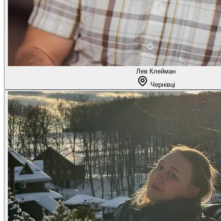
Лев Клейман
Чернівці