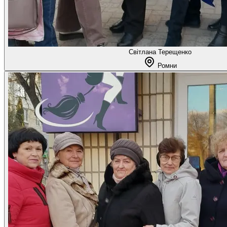
Світлана Терещенко
Ромни