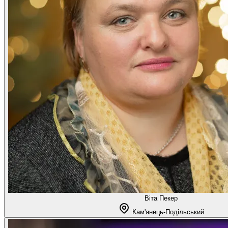
Віта Пекер
Кам'янець-Подільський