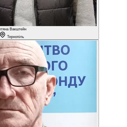
етяна Вакштейн
Тернопіль