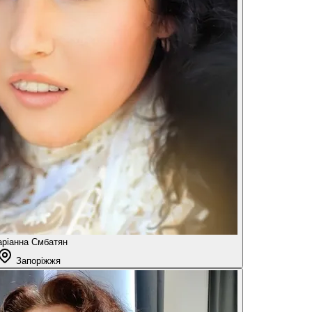
ріанна Смбатян
Запоріжжя