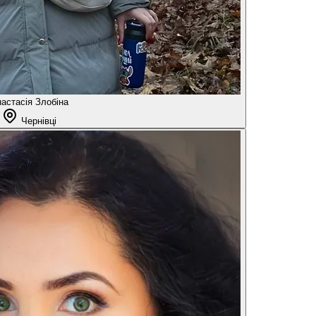
астасія Злобіна
Чернівці