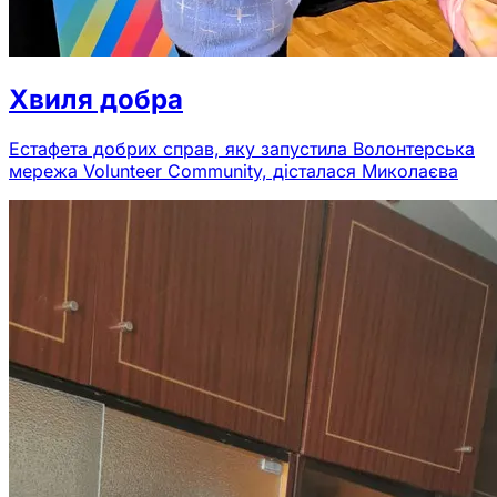
Хвиля добра
Естафета добрих справ, яку запустила Волонтерська
мережа Volunteer Community, дісталася Миколаєва