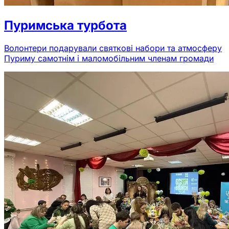
Пуримська турбота
Волонтери подарували святкові набори та атмосферу
Пуриму самотнім і маломобільним членам громади