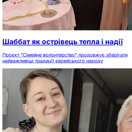
Шаббат як острівець тепла і надії
Проєкт "Сімейне волонтерство" продовжує зберігати
найважливіші традиції єврейського народу