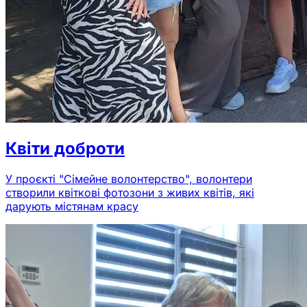
Квіти доброти
У проєкті "Сімейне волонтерство", волонтери
створили квіткові фотозони з живих квітів, які
дарують містянам красу