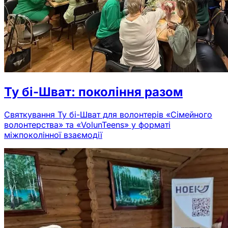
Ту бі-Шват: покоління разом
Святкування Ту бі-Шват для волонтерів «Сімейного
волонтерства» та «VolunTeens» у форматі
міжпоколінної взаємодії