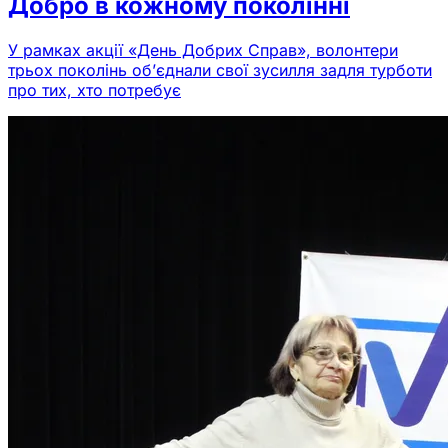
Добро в кожному поколінні
У рамках акції «День Добрих Справ», волонтери
трьох поколінь об’єднали свої зусилля задля турботи
про тих, хто потребує