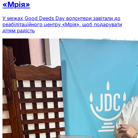
«Мрія»
У межах Good Deeds Day волонтери завітали до
реабілітаційного центру «Мрія», щоб подарувати
дітям радість