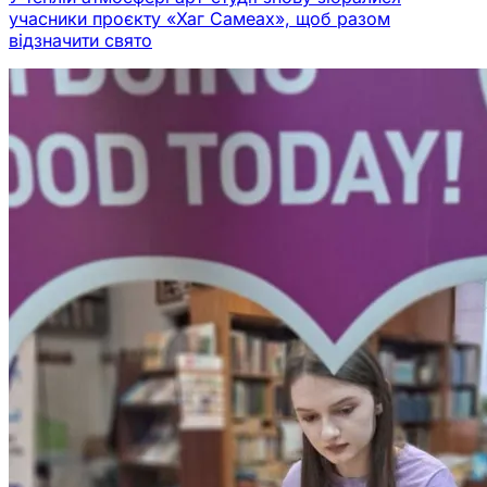
учасники проєкту «Хаг Самеах», щоб разом
відзначити свято